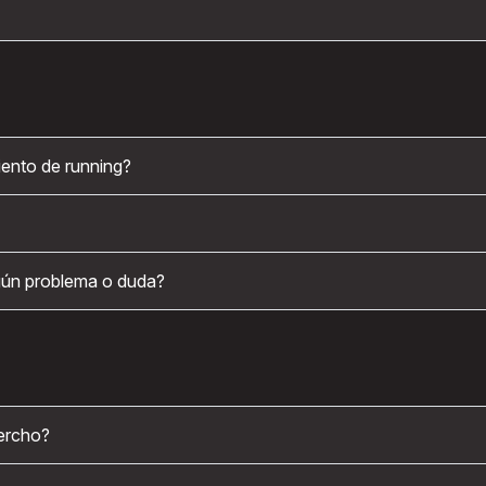
ento de running?
gún problema o duda?
ercho?