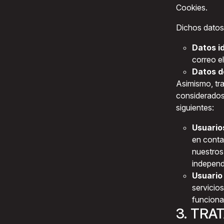
Cookies.
Dichos datos 
Datos id
correo el
Datos d
Asimismo, tr
considerados
siguientes:
Usuarios
en conta
nuestros
independ
Usuario 
servicio
funciona
3. TRA