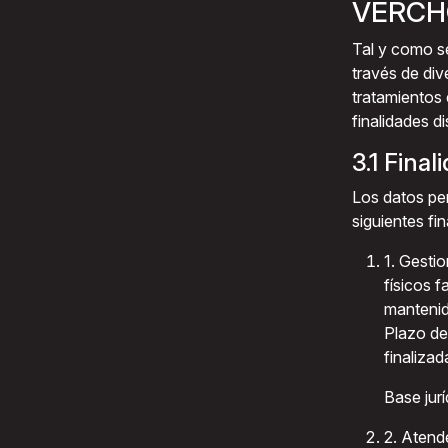
VERCH
Tal y como s
través de div
tratamientos 
finalidades di
3.1 Fina
Los datos per
siguientes fin
1. Gestio
físicos f
mantenid
Plazo de
finalizad
Base jur
2. Atend