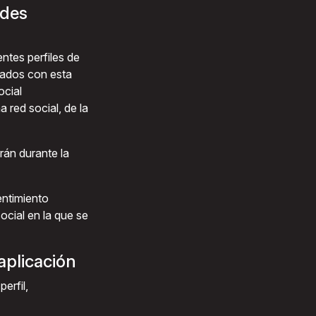
edes
entes perfiles de
tados con esta
ocial
a red social, de la
rán durante la
entimiento
social en la que se
aplicación
erfil,