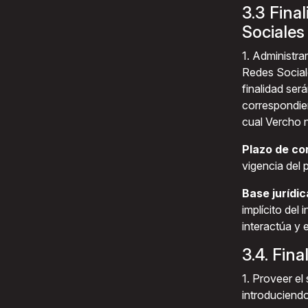
3.3 Fina
Sociales
1. Administra
Redes Sociale
finalidad será
correspondien
cual Vercho 
Plazo de co
vigencia del 
Base jurídic
implícito del 
interactúa y e
3.4. Fin
1. Proveer el 
introduciend