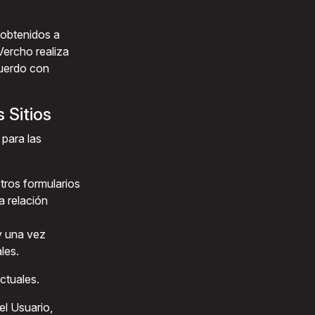
 obtenidos a
Vercho realiza
cuerdo con
 Sitios
 para las
otros formularios
la relación
 y una vez
les.
ctuales.
el Usuario,