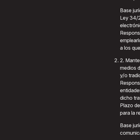
Base jurí
Ley 34/2
electróni
Responsa
emplearl
a los que
2. Mante
medios d
y/o trad
Responsa
entidade
dicho tr
Plazo de
para la 
Base jurí
comunic