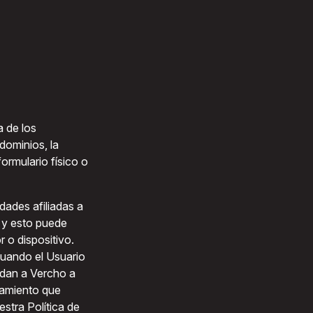
a de los
dominios, la
ormulario físico o
idades afiliadas a
n y esto puede
r o dispositivo.
cuando el Usuario
udan a Vercho a
atamiento que
stra Política de