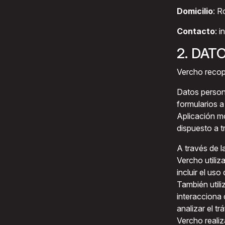
Domicilio
: R
Contacto
: 
2. DA
Vercho recopi
Datos persona
formularios a
Aplicación mó
dispuesto a t
A través de l
Vercho utiliz
incluir el us
También utili
interacciona 
analizar el t
Vercho realiz