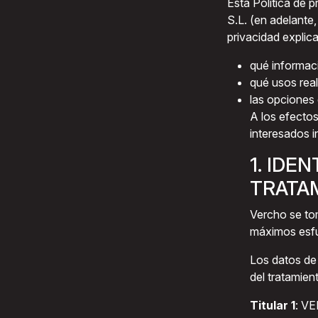
Esta Política de 
S.L. (en adelante,
privacidad explica
qué informaci
qué usos real
las opciones 
A los efectos
interesados 
1. IDE
TRATA
Vercho se tom
máximos esfue
Los datos de 
del tratamien
Titular 1
: V