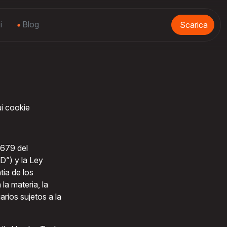
i
Blog
Scarica
ui cookie
/679 del
D”) y la Ley
ía de los
la materia, la
rios sujetos a la