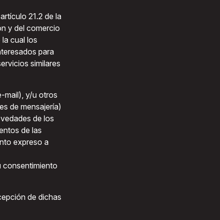
artículo 21.2 de la
ión y del comercio
 la cual los
interesados para
rvicios similares
-mail), y/u otros
es de mensajería)
novedades de los
entos de las
nto expreso a
u consentimiento
ecepción de dichas