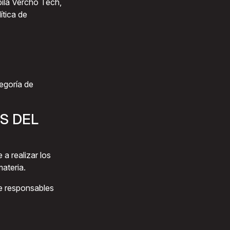
pila Vercho Tech,
ítica de
egoría de
S DEL
a realizar los
ateria.
de responsables