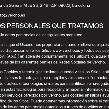
onda General Mitre 93, 3-1B, C.P. 08022, Barcelona
info@vercho.es
TOS PERSONALES QUE TRATAMOS
la datos personales de las siguientes maneras:
les que el Usuario nos proporciona: cuando rellena cualquier
 su disposición en el los Sitios www.vercho.es y todos sus sub
vil (App) ( en adelante conjuntamente “los Sitios”), cualquier f
ravés de los diferentes perfiles de Redes Sociales de Vercho.
as Cookies y tecnologías similares: cuando visita los Sitios, ent
an diversas tecnologías para recopilar y almacenar informació
o de cookies o tecnologías similares para identificar su navegado
zan estas tecnologías para recopilar y almacenar información 
con servicios ofrecidos por Vercho. Las cookies analíticas ay
ráfico de los Sitios. Puede obtener más información sobre el tr
a de los datos personales obtenidos a través de cookies en nue