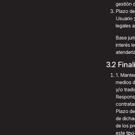
gestión 
Plazo de
Usuario 
legales a
Base jur
interés l
atenderla
3.2 Fina
1. Mante
medios d
y/o trad
Responsa
contrata
Plazo de
de dicha
de los p
este tipo