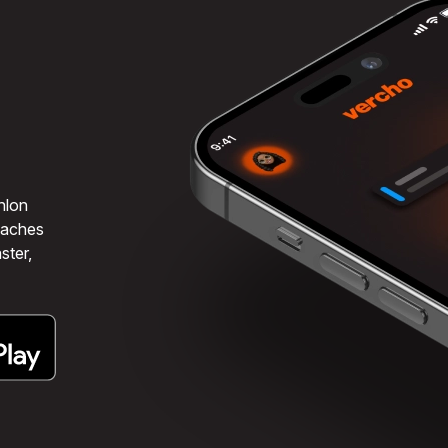
hlon
coaches
ster,