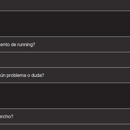
ento de running?
gún problema o duda?
ercho?