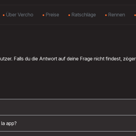
Über Vercho
Preise
Ratschläge
Rennen
tzer. Falls du die Antwort auf deine Frage nicht findest, zöger
 la app?